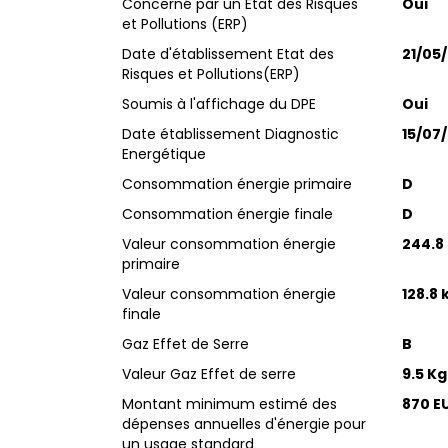
Concerné par un Etat des Risques
Oui
et Pollutions (ERP)
Date d'établissement Etat des
21/05
Risques et Pollutions(ERP)
Soumis à l'affichage du DPE
Oui
Date établissement Diagnostic
15/07
Energétique
Consommation énergie primaire
D
Consommation énergie finale
D
Valeur consommation énergie
244.8
primaire
Valeur consommation énergie
128.8
finale
Gaz Effet de Serre
B
Valeur Gaz Effet de serre
9.5 K
Montant minimum estimé des
870 E
dépenses annuelles d'énergie pour
un usage standard