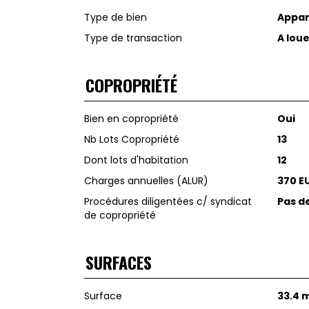
Type de bien
Appa
Type de transaction
A lou
COPROPRIÉTÉ
Bien en copropriété
Oui
Nb Lots Copropriété
13
Dont lots d'habitation
12
Charges annuelles (ALUR)
370 E
Procédures diligentées c/ syndicat
Pas d
de copropriété
SURFACES
Surface
33.4 