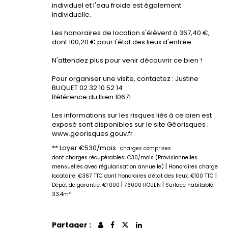
individuel et l'eau froide est également
individuelle.
Les honoraires de location s'élèvent à 367,40 €,
dont 100,20 € pour l'état des lieux d'entrée.
N'attendez plus pour venir découvrir ce bien !
Pour organiser une visite, contactez : Justine
BUQUET 02 32 10 52 14
Référence du bien 10671
Les informations sur les risques liés à ce bien est
exposé sont disponibles sur le site Géorisques :
www.georisques.gouv.fr
**
Loyer €530/mois
charges comprises
dont charges récupérables: €30/mois (Provisionnelles
|
mensuelles avec régularisation annuelle)
Honoraires charge
|
locataire: €367 TTC
dont honoraires d'état des lieux: €100 TTC
|
|
Dépôt de garantie: €1 000
76000 ROUEN
Surface habitable:
33.4m²
Partager :