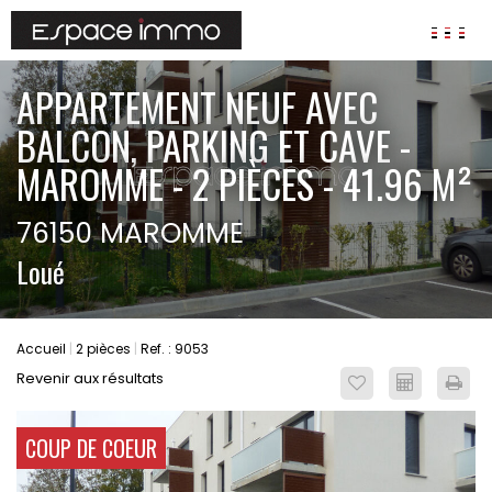
AGENCES
APPARTEMENT NEUF AVEC
ANNONCES
BALCON, PARKING ET CAVE -
VIAGER
MAROMME - 2 PIÈCES - 41.96 M²
IMMOBILIER D'ENTREPRISE
76150 MAROMME
Locaux commerciaux
Loué
Bureaux
Fonds de commerces
FAIRE GÉRER
Accueil
2 pièces
Ref. : 9053
Gestion locative
Revenir aux résultats
Garantie Loyers impayés
Assurances
COUP DE COEUR
SYNDIC