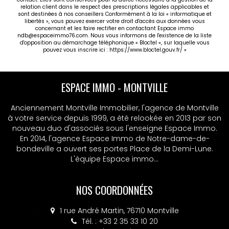
relation client dans le respect des prescriptions légales applicables et
sont destinées à nos conseillers Conformément à la loi « informatique et
libertés », vous pouvez exercer votre droit d'accès aux données vous
concernant et les faire rectifier en contactant Espace immo
ndb@espaceimmo76.com. Nous vous informons de l'existence de la liste
d'opposition au démarchage téléphonique « Bloctel », sur laquelle vous
pouvez vous inscrire ici :
https://www.bloctel.gouv.fr/
»
ESPACE IMMO - MSA
Anciennement Montville Immobilier, l'agence de Montville
à votre service depuis 1999, a été relookée en 2013 par son
nouveau duo d'associés sous l'enseigne Espace Immo.
En 2014, l'agence Espace Immo de Notre-dame-de-
bondeville a ouvert ses portes Place de la Demi-Lune.
L'équipe Espace immo...
NOS COORDONNÉES
4 place Colbert, 76130 Mont-Saint-Aignan
Tél. : +33 2 32 10 52 14