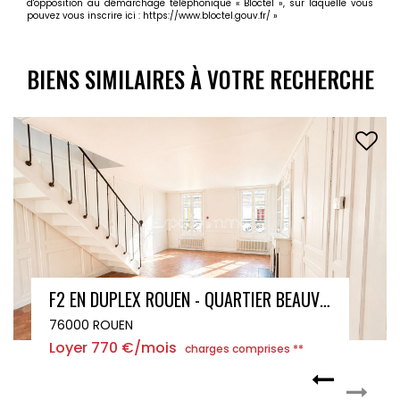
d'opposition au démarchage téléphonique « Bloctel », sur laquelle vous
pouvez vous inscrire ici :
https://www.bloctel.gouv.fr/
»
BIENS SIMILAIRES À VOTRE RECHERCHE
APPARTEMENT AVEC BALCON - ROUEN CENTRE - 72.75 m²
76000 ROUEN
Loyer 920 €/mois
charges comprises **