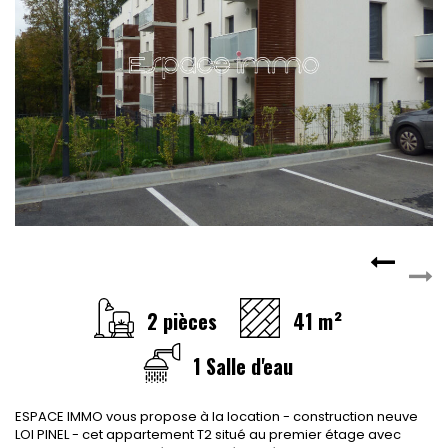
CONTACT
RECRUTEMENT
SERVICES
Actualités
Partenaires
Le palmarès de l'entreprise
2 pièces
41 m²
1 Salle d'eau
ESPACE IMMO vous propose à la location - construction neuve
LOI PINEL - cet appartement T2 situé au premier étage avec