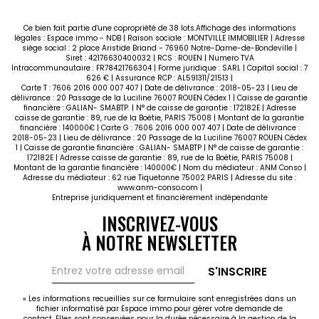
Ce bien fait partie d'une copropriété de 38 lots.Affichage des informations
légales : Espace immo - NDB | Raison sociale : MONTVILLE IMMOBILIER | Adresse
siège social : 2 place Aristide Briand - 76960 Notre-Dame-de-Bondeville |
Siret : 42176630400032 | RCS : ROUEN | Numero TVA
Intracommunautaire : FR78421766304 | Forme juridique : SARL | Capital social : 7
626 € | Assurance RCP : AL591311/21513 |
Carte T : 7606 2016 000 007 407 | Date de délivrance : 2018-05-23 | Lieu de
délivrance : 20 Passage de la Luciline 76007 ROUEN Cédex 1 | Caisse de garantie
financière : GALIAN- SMABTP. | N° de caisse de garantie : 172182E | Adresse
caisse de garantie : 89, rue de la Boétie, PARIS 75008 | Montant de la garantie
financière : 140000€ | Carte G : 7606 2016 000 007 407 | Date de délivrance :
2018-05-23 | Lieu de délivrance : 20 Passage de la Luciline 76007 ROUEN Cédex
1 | Caisse de garantie financière : GALIAN- SMABTP | N° de caisse de garantie :
172182E | Adresse caisse de garantie : 89, rue de la Boétie, PARIS 75008 |
Montant de la garantie financière : 140000€ | Nom du médiateur : ANM Conso |
Adresse du médiateur : 62 rue Tiquetonne 75002 PARIS | Adresse du site :
www.anm-conso.com
|
Entreprise juridiquement et financièrement indépendante
INSCRIVEZ-VOUS
À NOTRE NEWSLETTER
S'INSCRIRE
« Les informations recueillies sur ce formulaire sont enregistrées dans un
fichier informatisé par Espace immo pour gérer votre demande de
contact. Elles sont conservées pour la durée nécessaire à la gestion de la