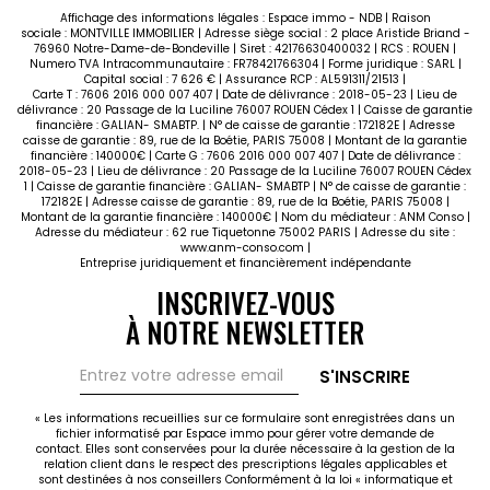
Affichage des informations légales : Espace immo - NDB | Raison
sociale : MONTVILLE IMMOBILIER | Adresse siège social : 2 place Aristide Briand -
76960 Notre-Dame-de-Bondeville | Siret : 42176630400032 | RCS : ROUEN |
Numero TVA Intracommunautaire : FR78421766304 | Forme juridique : SARL |
Capital social : 7 626 € | Assurance RCP : AL591311/21513 |
Carte T : 7606 2016 000 007 407 | Date de délivrance : 2018-05-23 | Lieu de
délivrance : 20 Passage de la Luciline 76007 ROUEN Cédex 1 | Caisse de garantie
financière : GALIAN- SMABTP. | N° de caisse de garantie : 172182E | Adresse
caisse de garantie : 89, rue de la Boétie, PARIS 75008 | Montant de la garantie
financière : 140000€ | Carte G : 7606 2016 000 007 407 | Date de délivrance :
2018-05-23 | Lieu de délivrance : 20 Passage de la Luciline 76007 ROUEN Cédex
1 | Caisse de garantie financière : GALIAN- SMABTP | N° de caisse de garantie :
172182E | Adresse caisse de garantie : 89, rue de la Boétie, PARIS 75008 |
Montant de la garantie financière : 140000€ | Nom du médiateur : ANM Conso |
Adresse du médiateur : 62 rue Tiquetonne 75002 PARIS | Adresse du site :
www.anm-conso.com
|
Entreprise juridiquement et financièrement indépendante
INSCRIVEZ-VOUS
À NOTRE NEWSLETTER
S'INSCRIRE
« Les informations recueillies sur ce formulaire sont enregistrées dans un
fichier informatisé par Espace immo pour gérer votre demande de
contact. Elles sont conservées pour la durée nécessaire à la gestion de la
relation client dans le respect des prescriptions légales applicables et
sont destinées à nos conseillers Conformément à la loi « informatique et