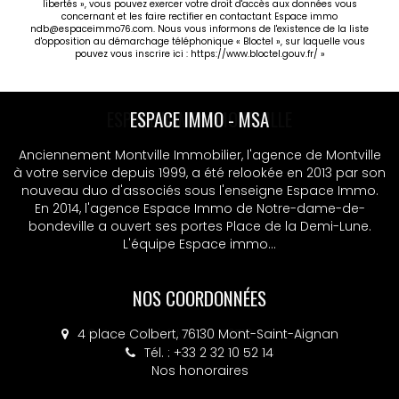
libertés », vous pouvez exercer votre droit d'accès aux données vous
concernant et les faire rectifier en contactant Espace immo
ndb@espaceimmo76.com. Nous vous informons de l'existence de la liste
d'opposition au démarchage téléphonique « Bloctel », sur laquelle vous
pouvez vous inscrire ici :
https://www.bloctel.gouv.fr/
»
ESPACE IMMO - MSA
Anciennement Montville Immobilier, l'agence de Montville
à votre service depuis 1999, a été relookée en 2013 par son
nouveau duo d'associés sous l'enseigne Espace Immo.
En 2014, l'agence Espace Immo de Notre-dame-de-
bondeville a ouvert ses portes Place de la Demi-Lune.
L'équipe Espace immo...
NOS COORDONNÉES
4 place Colbert, 76130 Mont-Saint-Aignan
Tél. : +33 2 32 10 52 14
Nos honoraires