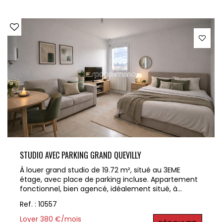
d'informations ou organiser une visite, contactez
nous dès maintenant au 02 32 10 52 14 La référence
du bien est 10588 Les informations sur les risques liés
à ce bien est exposé sont disponibles sur le site
Géorisques : www.georisques.gouv.fr
STUDIO AVEC PARKING GRAND QUEVILLY
À louer grand studio de 19.72 m², situé au 3EME
étage, avec place de parking incluse. Appartement
fonctionnel, bien agencé, idéalement situé, à
proximité immédiate des commodités et
Ref. : 10557
transports. Disponible au 24/06/2026 Loyer : 350 € +
Charges : 30 € (entretien des parties communes,
Loyer 380 €/mois