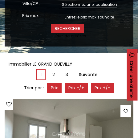
CONTACT
Ville/CP :
Sélectionnez une localisation
RECRUTEMENT
Prix max :
SERVICES
Actualités
+ Plus de critères
Partenaires
Le palmarès de l'entreprise
Créer une alerte
Immobilier LE GRAND QUEVILLY
1
2
3
Suivante
Trier par :
Prix
Prix -/+
Prix +/-