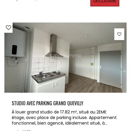
DÉCOUVRIR
ascenseur, foncier) Honoraires locataire : 216.92 €
TTC dont 59.16 € TTC pour l'état des lieux Pour plus
d'informations ou organiser une visite, contactez
nous dès maintenant au 02 32 10 52 14 La référence
du bien est 10557 Les informations sur les risques liés
à ce bien est exposé sont disponibles sur le site
Géorisques : www.georisques.gouv.fr
STUDIO AVEC PARKING GRAND QUEVILLY
À louer grand studio de 17.82 m², situé au 2EME
étage, avec place de parking incluse. Appartement
fonctionnel, bien agencé, idéalement situé, à
proximité immédiate des commodités et