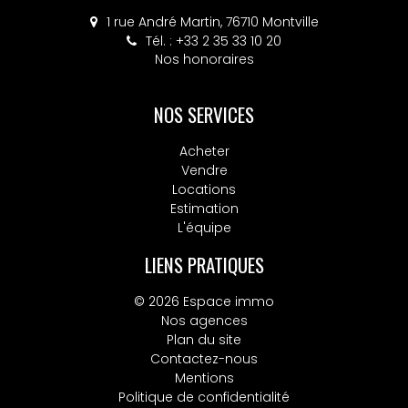
4 place Colbert, 76130 Mont-Saint-Aignan
1 rue André Martin, 76710 Montville
Tél. : +33 2 35 33 10 20
Tél. : +33 2 32 10 52 14
Nos honoraires
Nos honoraires
NOS SERVICES
Acheter
Vendre
Locations
Estimation
L'équipe
LIENS PRATIQUES
© 2026 Espace immo
Nos agences
Plan du site
Contactez-nous
Mentions
Politique de confidentialité