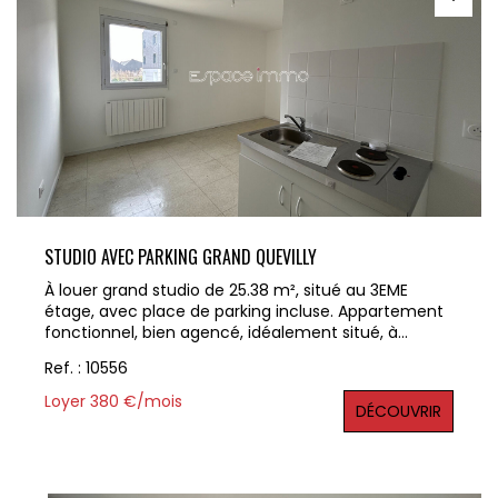
Géorisques : www.georisques.gouv.fr
STUDIO AVEC PARKING GRAND QUEVILLY
À louer grand studio de 25.38 m², situé au 3EME
étage, avec place de parking incluse. Appartement
fonctionnel, bien agencé, idéalement situé, à
proximité immédiate des commodités et
Ref. : 10556
transports. Disponible à partie du 24/04/2026 Loyer :
350 € + Charges : 30 € (entretien des parties
Loyer 380 €/mois
DÉCOUVRIR
communes, ascenseur, foncier) Honoraires
locataire : 279.18 € TTC dont 76.14€ TTC pour l'état
des lieux Pour plus d'informations ou organiser une
visite, contactez nous dès maintenant au 02 32 10