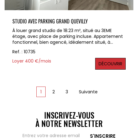
STUDIO AVEC PARKING GRAND QUEVILLY
À louer grand studio de 18.23 m², situé au 3EME
étage, avec place de parking incluse. Appartement
fonctionnel, bien agencé, idéalement situé, à
proximité immédiate des commodités et
Ref. : 10735
transports. Disponible de suite. Loyer : 310 € +
Charges : 50 € (entretien des parties communes,
Loyer 400 €/mois
DÉCOUVRIR
ascenseur, foncier) Honoraires locataire : 200 .53€
TTC dont 54.69€ TTC pour l'état des lieux Pour plus
d'informations ou organiser une visite, contactez
nous dès maintenant au 02 32 10 52 14 La référence
du bien est 10735 Les informations sur les risques liés
1
2
3
Suivante
à ce bien est exposé sont disponibles sur le site
Géorisques : www.georisques.gouv.fr
INSCRIVEZ-VOUS
À NOTRE NEWSLETTER
S'INSCRIRE