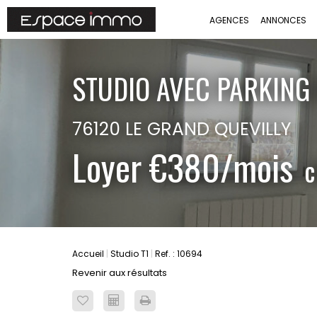
AGENCES
ANNONCES
STUDIO AVEC PARKING
76120 LE GRAND QUEVILLY
Loyer €380/mois
c
Accueil
Studio T1
Ref. : 10694
Revenir aux résultats