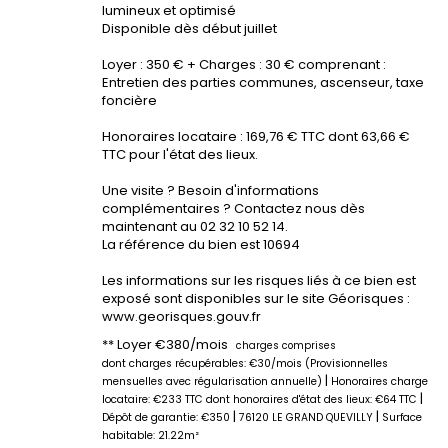
lumineux et optimisé
Disponible dès début juillet
Loyer : 350 € + Charges : 30 € comprenant :
Entretien des parties communes, ascenseur, taxe
foncière
Honoraires locataire : 169,76 € TTC dont 63,66 €
TTC pour l'état des lieux.
Une visite ? Besoin d'informations
complémentaires ? Contactez nous dès
maintenant au 02 32 10 52 14.
La référence du bien est 10694
Les informations sur les risques liés à ce bien est
exposé sont disponibles sur le site Géorisques :
www.georisques.gouv.fr
**
Loyer €380/mois
charges comprises
dont charges récupérables: €30/mois (Provisionnelles
|
mensuelles avec régularisation annuelle)
Honoraires charge
|
locataire: €233 TTC
dont honoraires d'état des lieux: €64 TTC
|
|
Dépôt de garantie: €350
76120 LE GRAND QUEVILLY
Surface
habitable: 21.22m²