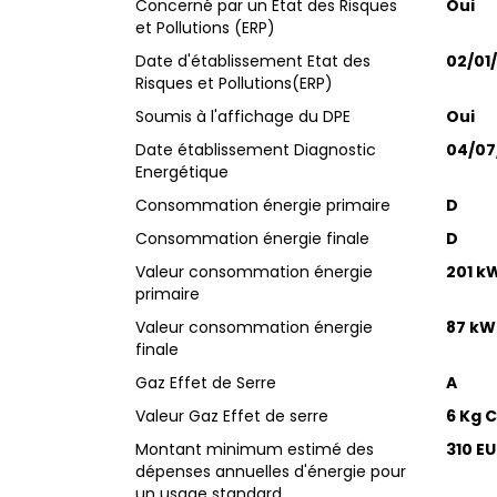
Concerné par un Etat des Risques
Oui
et Pollutions (ERP)
Date d'établissement Etat des
02/01
Risques et Pollutions(ERP)
Soumis à l'affichage du DPE
Oui
Date établissement Diagnostic
04/07
Energétique
Consommation énergie primaire
D
Consommation énergie finale
D
Valeur consommation énergie
201 k
primaire
Valeur consommation énergie
87 kW
finale
Gaz Effet de Serre
A
Valeur Gaz Effet de serre
6 Kg 
Montant minimum estimé des
310 E
dépenses annuelles d'énergie pour
un usage standard