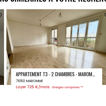
STUDIO F1 ROUEN DROITE
76000 ROUEN
Loyer 435 €/mois
charges comprises **