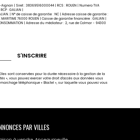
t-Aignan | Siret : 38369516000044 | RCS : ROUEN | Numero TVA
RCP : GALIAN |
IAN. | N° de caisse de garantie : NC | Adresse caisse de garantie :
NE MARITIME 76000 ROUEN | Caisse de garantie financière : GALIAN |
M CONSOMMATION | Adresse du médiateur : 2, rue de Colmar - 94300
S'INSCRIRE
lles sont conservées pour la durée nécessaire à la gestion de la
rtés », vous pouvez exercer votre droit d'accès aux données vous
marchage téléphonique « Bloctel », sur laquelle vous pouvez vous
NNONCES PAR VILLES
aison à vendre, Anceaumeville