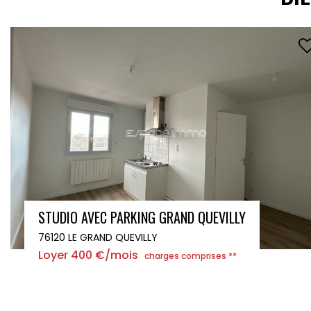
APPARTEMENT T3 - 2 CHAMBRES - MAROMME - 72 m²
76150 MAROMME
Loyer 725 €/mois
charges comprises **