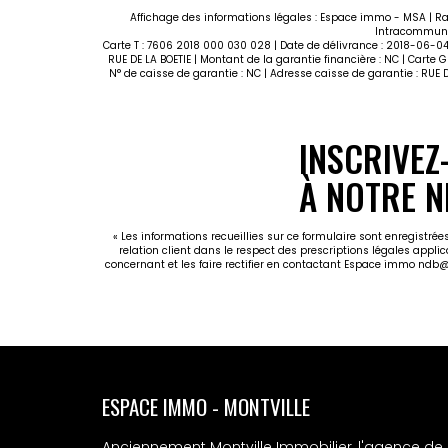
Affichage des informations légales : Espace immo - MSA | Ra
Intracommunau
Carte T : 7606 2018 000 030 028 | Date de délivrance : 2018-06-04 
RUE DE LA BOETIE | Montant de la garantie financière : NC | Carte
N° de caisse de garantie : NC | Adresse caisse de garantie : RU
INSCRIVEZ
À NOTRE N
« Les informations recueillies sur ce formulaire sont enregistr
relation client dans le respect des prescriptions légales appli
concernant et les faire rectifier en contactant Espace immo ndb
ESPACE IMMO - MSA
Anciennement Montville Immobilier, l'agence de