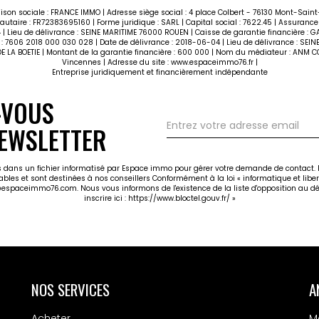
ison sociale : FRANCE IMMO | Adresse siège social : 4 place Colbert - 76130 Mont-Sain
taire : FR72383695160 | Forme juridique : SARL | Capital social : 7622.45 | Assurance 
| Lieu de délivrance : SEINE MARITIME 76000 ROUEN | Caisse de garantie financière : GAL
 G : 7606 2018 000 030 028 | Date de délivrance : 2018-06-04 | Lieu de délivrance : SEI
E DE LA BOETIE | Montant de la garantie financière : 600 000 | Nom du médiateur : AN
Vincennes | Adresse du site :
www.espaceimmo76.fr
|
Entreprise juridiquement et financièrement indépendante
-VOUS
EWSLETTER
ées dans un fichier informatisé par Espace immo pour gérer votre demande de contact. E
cables et sont destinées à nos conseillers Conformément à la loi « informatique et libe
@espaceimmo76.com. Nous vous informons de l'existence de la liste d'opposition au dé
inscrire ici :
https://www.bloctel.gouv.fr/
»
NOS SERVICES
A
Acheter
M