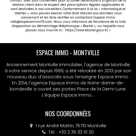
contact. Elles sont conservées pour la durée nécessaire à la gestion de la
relation client dans le respect des prescriptions légales applicables et
sont destinées à nos conseillers Conformément à la loi « informatique et
libertés », vous pouvez exercer votre droit d'accès aux données vous
concernant et les faire rectifier en contactant Espace immo
ndb@espaceimmo76.com. Nous vous informons de l'existence de la liste
d'opposition au démarchage téléphonique « Bloctel », sur laquelle vous
pouvez vous inscrire ici :
https://www.bloctel.gouv.fr/
»
ESPACE IMMO - MSA
Anciennement Montville Immobilier, l'agence de Montville
à votre service depuis 1999, a été relookée en 2013 par son
nouveau duo d'associés sous l'enseigne Espace Immo.
En 2014, l'agence Espace Immo de Notre-dame-de-
bondeville a ouvert ses portes Place de la Demi-Lune.
L'équipe Espace immo...
NOS COORDONNÉES
4 place Colbert, 76130 Mont-Saint-Aignan
Tél. : +33 2 32 10 52 14