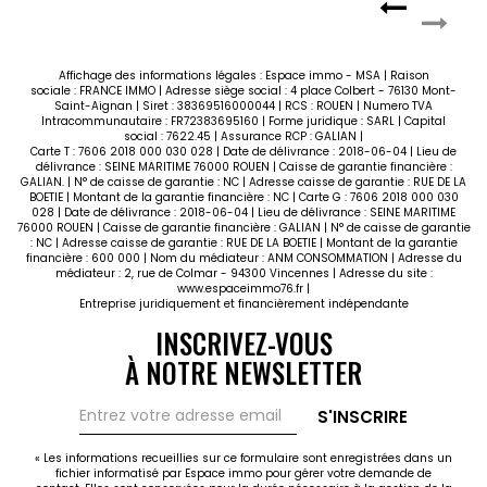
Affichage des informations légales : Espace immo - MSA | Raison
sociale : FRANCE IMMO | Adresse siège social : 4 place Colbert - 76130 Mont-
Saint-Aignan | Siret : 38369516000044 | RCS : ROUEN | Numero TVA
Intracommunautaire : FR72383695160 | Forme juridique : SARL | Capital
social : 7622.45 | Assurance RCP : GALIAN |
Carte T : 7606 2018 000 030 028 | Date de délivrance : 2018-06-04 | Lieu de
délivrance : SEINE MARITIME 76000 ROUEN | Caisse de garantie financière :
GALIAN. | N° de caisse de garantie : NC | Adresse caisse de garantie : RUE DE LA
BOETIE | Montant de la garantie financière : NC | Carte G : 7606 2018 000 030
028 | Date de délivrance : 2018-06-04 | Lieu de délivrance : SEINE MARITIME
76000 ROUEN | Caisse de garantie financière : GALIAN | N° de caisse de garantie
: NC | Adresse caisse de garantie : RUE DE LA BOETIE | Montant de la garantie
financière : 600 000 | Nom du médiateur : ANM CONSOMMATION | Adresse du
médiateur : 2, rue de Colmar - 94300 Vincennes | Adresse du site :
www.espaceimmo76.fr
|
Entreprise juridiquement et financièrement indépendante
INSCRIVEZ-VOUS
À NOTRE NEWSLETTER
S'INSCRIRE
« Les informations recueillies sur ce formulaire sont enregistrées dans un
fichier informatisé par Espace immo pour gérer votre demande de