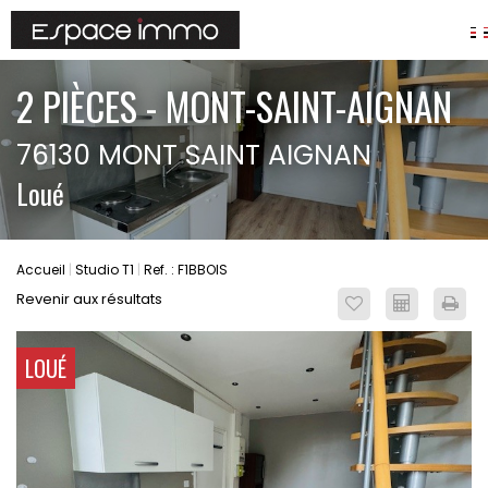
AGENCES
2 PIÈCES - MONT-SAINT-AIGNAN
ANNONCES
76130 MONT SAINT AIGNAN
VIAGER
Loué
IMMOBILIER D'ENTREPRISE
Locaux commerciaux
Bureaux
Accueil
Studio T1
Ref. : F1BBOIS
Fonds de commerces
Revenir aux résultats
FAIRE GÉRER
Gestion locative
LOUÉ
Garantie Loyers impayés
Assurances
SYNDIC