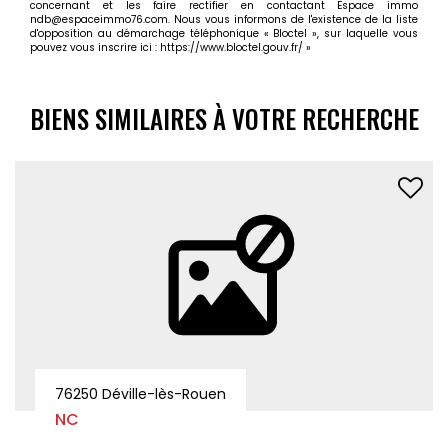
concernant et les faire rectifier en contactant Espace immo
ndb@espaceimmo76.com. Nous vous informons de l'existence de la liste
d'opposition au démarchage téléphonique « Bloctel », sur laquelle vous
pouvez vous inscrire ici :
https://www.bloctel.gouv.fr/
»
BIENS SIMILAIRES À VOTRE RECHERCHE
APPARTEMENT MEUBLÉ - 1 CHAMBRE EN COLOCATION
76130 MONT SAINT AIGNAN
Loyer 390 €/mois
charges comprises **