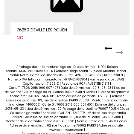
BUREAU NEUF AVEC ASCENSEUR - MONT SAINT AIGNAN - 36.31 m²
76130 MONT SAINT AIGNAN
Loyer 937 €/mois
charges comprises **
Affichage des informations légales : Espace immo - NDB | Raison
sociale : MONTVILLE IMMOBILIER | Adresse siège social : 2 place Aristide Briand -
76960 Notre-Dame-de-Bondeville | Siret : 42176630400032 | RCS : ROUEN |
Numero TVA Intracommunautaire : FR78421766304 | Forme juridique : SARL |
Capital social : 7 626 € | Assurance RCP : AL591311/21513 |
Carte T : 7606 2016 000 007 407 | Date de délivrance : 2018-05-23 | Lieu de
délivrance : 20 Passage de la Luciline 76007 ROUEN Cédex 1 | Caisse de garantie
financière : GALIAN- SMABTP. | N° de caisse de garantie : 172182E | Adresse
caisse de garantie : 89, rue de la Boétie, PARIS 75008 | Montant de la garantie
financière : 140000€ | Carte G : 7606 2016 000 007 407 | Date de délivrance :
2018-05-23 | Lieu de délivrance : 20 Passage de la Luciline 76007 ROUEN Cédex
1 | Caisse de garantie financière : GALIAN- SMABTP | N° de caisse de garantie :
172182E | Adresse caisse de garantie : 89, rue de la Boétie, PARIS 75008 |
Montant de la garantie financière : 140000€ | Nom du médiateur : ANM Conso |
Adresse du médiateur : 62 rue Tiquetonne 75002 PARIS | Adresse du site :
www.anm-conso.com
|
Entreprise juridiquement et financièrement indépendante