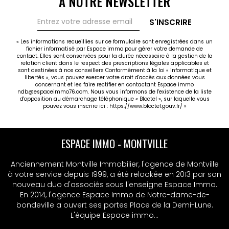
À NOTRE NEWSLETTER
S'INSCRIRE
« Les informations recueillies sur ce formulaire sont enregistrées dans un
fichier informatisé par Espace immo pour gérer votre demande de
contact. Elles sont conservées pour la durée nécessaire à la gestion de la
relation client dans le respect des prescriptions légales applicables et
sont destinées à nos conseillers Conformément à la loi « informatique et
libertés », vous pouvez exercer votre droit d'accès aux données vous
concernant et les faire rectifier en contactant Espace immo
ndb@espaceimmo76.com. Nous vous informons de l'existence de la liste
d'opposition au démarchage téléphonique « Bloctel », sur laquelle vous
pouvez vous inscrire ici :
https://www.bloctel.gouv.fr/
»
ESPACE IMMO - MSA
Anciennement Montville Immobilier, l'agence de Montville
à votre service depuis 1999, a été relookée en 2013 par son
nouveau duo d'associés sous l'enseigne Espace Immo.
En 2014, l'agence Espace Immo de Notre-dame-de-
bondeville a ouvert ses portes Place de la Demi-Lune.
L'équipe Espace immo...