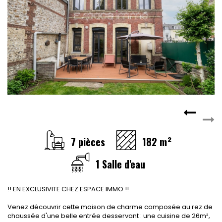
CONTACT
RECRUTEMENT
SERVICES
Actualités
Partenaires
Le palmarès de l'entreprise
7 pièces
182 m²
1 Salle d'eau
!! EN EXCLUSIVITE CHEZ ESPACE IMMO !!
Venez découvrir cette maison de charme composée au rez de
chaussée d'une belle entrée desservant : une cuisine de 26m²,