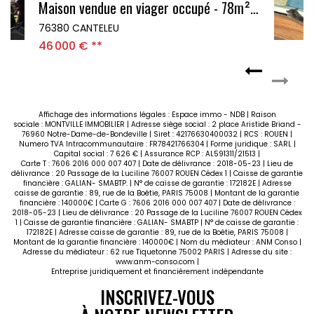
IMMEUBLE DE RAPPORT - DEJA LOUE - MALAUNAY CENTRE - JARDIN
76770 MALAUNAY
175 000 €
**
Affichage des informations légales : Espace immo - NDB | Raison
sociale : MONTVILLE IMMOBILIER | Adresse siège social : 2 place Aristide Briand -
76960 Notre-Dame-de-Bondeville | Siret : 42176630400032 | RCS : ROUEN |
Numero TVA Intracommunautaire : FR78421766304 | Forme juridique : SARL |
Capital social : 7 626 € | Assurance RCP : AL591311/21513 |
Carte T : 7606 2016 000 007 407 | Date de délivrance : 2018-05-23 | Lieu de
délivrance : 20 Passage de la Luciline 76007 ROUEN Cédex 1 | Caisse de garantie
financière : GALIAN- SMABTP. | N° de caisse de garantie : 172182E | Adresse
caisse de garantie : 89, rue de la Boétie, PARIS 75008 | Montant de la garantie
financière : 140000€ | Carte G : 7606 2016 000 007 407 | Date de délivrance :
2018-05-23 | Lieu de délivrance : 20 Passage de la Luciline 76007 ROUEN Cédex
1 | Caisse de garantie financière : GALIAN- SMABTP | N° de caisse de garantie :
172182E | Adresse caisse de garantie : 89, rue de la Boétie, PARIS 75008 |
Montant de la garantie financière : 140000€ | Nom du médiateur : ANM Conso |
Adresse du médiateur : 62 rue Tiquetonne 75002 PARIS | Adresse du site :
www.anm-conso.com
|
Entreprise juridiquement et financièrement indépendante
INSCRIVEZ-VOUS