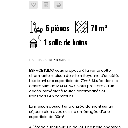
5 pièces
71 m²
1 salle de bains
!! SOUS COMPROMIS !!
ESPACE IMMO vous propose à la vente cette
charmante maison de ville mitoyenne d'un côté,
totalisant une superficie de 70m². Située dans le
centre ville de MALAUNAY, vous profiterez d'un
accès immédiat à toutes commodités et
transports en communs.
La maison dessert une entrée donnant sur un
séjour salon avec cuisine aménagée d'une
superficie de 30m².
A l'étage supérieur : un palier, une belle chambre