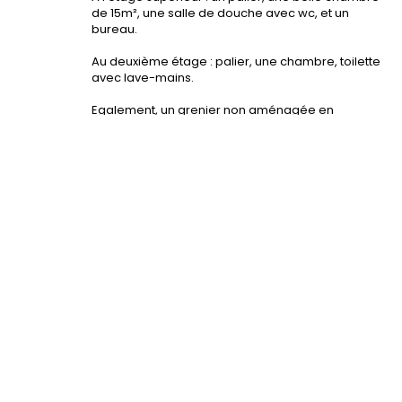
de 15m², une salle de douche avec wc, et un
bureau.
Au deuxième étage : palier, une chambre, toilette
avec lave-mains.
Egalement, un grenier non aménagée en
mezzanine permettant idéalement de crée une
troisième chambres.
Cette maison dispose d'un parking privée avec
dépendance (possibilité garage).
Cette maison dispose d'un très beau potentiel !
NE TARDEZ PAS, CE BIEN NE RESTERA PAS
LONGTEMPS A LA VENTE ! ! !
Contactez Sébastien pour visiter au 02.35.76.96.23
!!!
"Les informations sur les risques auxquels ce bien
est exposé sont disponibles sur le site Géorisques
: www.georisques.gouv.fr"