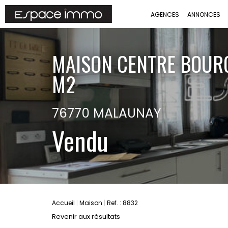
AGENCES
ANNONCES
MAISON CENTRE BOURG 
M2
76770 MALAUNAY
Vendu
Accueil
Maison
Ref. : 8832
Revenir aux résultats