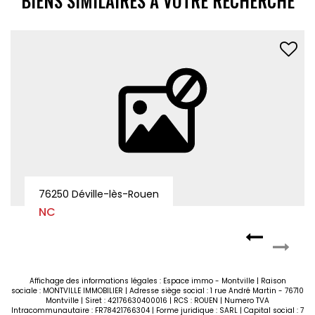
BIENS SIMILAIRES À VOTRE RECHERCHE
76250 DEVILLE LES ROUEN
NC
Affichage des informations légales : Espace immo - Montville | Raison
sociale : MONTVILLE IMMOBILIER | Adresse siège social : 1 rue André Martin - 76710
Montville | Siret : 42176630400016 | RCS : ROUEN | Numero TVA
Intracommunautaire : FR78421766304 | Forme juridique : SARL | Capital social : 7