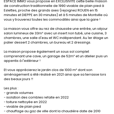
ESPACE IMMO vous propose en EXCLUSIVITE cette belle maison
de construction traditionnelle de 1990 vivable de plain pied à
Eslettes, proche des grands axes (rejoignez ROUEN en 15
minutes et DIEPPE en 30 minutes) et à 5 minutes de Montville où
vous y trouverez toutes les commodités ainsi que la gare !
La maison vous offre au rez de chaussée une entrée, un séjour
salon lumineux de 33m² avec un insert non tubé, une cuisine, 3
chambres, une salle d'eau et WC indépendant. Au 1er étage un
palier dessert 2 chambres, un bureau et 2 dressings.
La maison propose également un sous sol complet
comprenant une cave, un garage de 52m² et un atelier puis un
appentis à l'extérieur !
Et vous apprécierez le jardin clos de 1000 m² dont son
aménagement a été réalisé en 2021 ainsi que sa terrasse lors
des beaux jours !!
Les plus :
- grands volumes
- isolation des combles refaite en 2022
- toiture nettoyée en 2022
- vivable de plain pied
- chauffage au gaz de ville dont la chaudière date de 2010