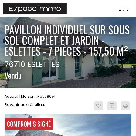
AGENCES
PAVILLON INDIVIDUEL SUR SOUS
ANNONCES
SOL COMPLET ET JARDIN -
VIAGER
ESLETTES - 7 PIÈCES - 157,50 M²
IMMOBILIER D'ENTREPRISE
76710 ESLETTES
Locaux commerciaux
Vendu
Bureaux
Fonds de commerces
FAIRE GÉRER
Accueil
Maison
Ref. : 8651
Gestion locative
Revenir aux résultats
Garantie Loyers impayés
Assurances
COMPROMIS SIGNÉ
SYNDIC