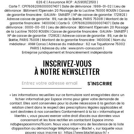
626 € | Assurance RCP : AL591311/21513 |
Carte T : CPI76062016000007407 | Date de délivrance : 1999-01-02 | Lieu de
délivrance : Bâtiment l'Opensèn 20 Passage de la Luciline 76000 ROUEN | Caisse
de garantie financière : GALIAN- SMABTP. | N° de caisse de garantie : 172182E |
Adresse caisse de garantie : 89, rue de la Boétie, PARIS 75008 | Montant de la
garantie financière : 140000€ | Carte G : CPI76062016000007407 | Date de
délivrance : 0000-00-00 | Lieu de délivrance : Bâtiment l'Opensèn 20 Passage
de la Luciline 76000 ROUEN | Caisse de garantie financière : GALIAN- SMABTP |
N° de caisse de garantie : 172182E | Adresse caisse de garantie : 89, rue de la
Boétie, PARIS 75008 | Montant de la garantie financière : 140000€ | Nom du
médiateur : ANM Conso | Adresse du médiateur : 62 rue Tiquetonne 75002
PARIS | Adresse du site :
www.anm-conso.com
|
Entreprise juridiquement et financièrement indépendante
INSCRIVEZ-VOUS
À NOTRE NEWSLETTER
S'INSCRIRE
« Les informations recueillies sur ce formulaire sont enregistrées dans un
fichier informatisé par Espace immo pour gérer votre demande de
contact. Elles sont conservées pour la durée nécessaire à la gestion de la
relation client dans le respect des prescriptions légales applicables et
sont destinées à nos conseillers Conformément à la loi « informatique et
libertés », vous pouvez exercer votre droit d'accès aux données vous
concernant et les faire rectifier en contactant Espace immo
ndb@espaceimmo76.com. Nous vous informons de l'existence de la liste
d'opposition au démarchage téléphonique « Bloctel », sur laquelle vous
pouvez vous inscrire ici :
https://www.bloctel.gouv.fr/
»