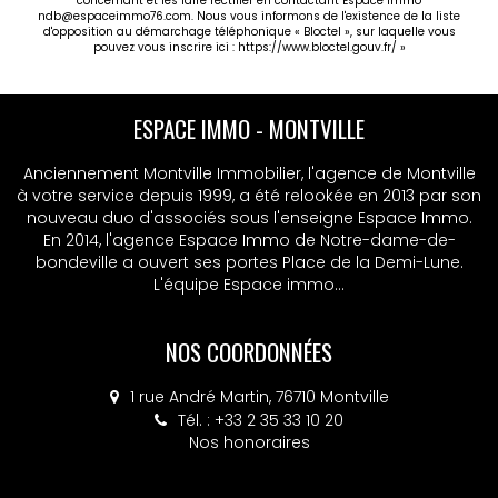
concernant et les faire rectifier en contactant Espace immo
ndb@espaceimmo76.com. Nous vous informons de l'existence de la liste
d'opposition au démarchage téléphonique « Bloctel », sur laquelle vous
pouvez vous inscrire ici :
https://www.bloctel.gouv.fr/
»
ESPACE IMMO - MSA
Anciennement Montville Immobilier, l'agence de Montville
à votre service depuis 1999, a été relookée en 2013 par son
nouveau duo d'associés sous l'enseigne Espace Immo.
En 2014, l'agence Espace Immo de Notre-dame-de-
bondeville a ouvert ses portes Place de la Demi-Lune.
L'équipe Espace immo...
NOS COORDONNÉES
4 place Colbert, 76130 Mont-Saint-Aignan
Tél. : +33 2 32 10 52 14
Nos honoraires