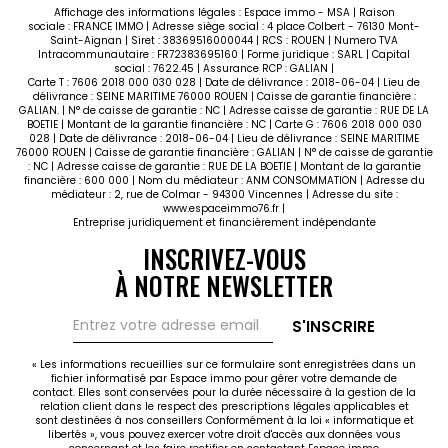
Affichage des informations légales : Espace immo - MSA | Raison
sociale : FRANCE IMMO | Adresse siège social : 4 place Colbert - 76130 Mont-
Saint-Aignan | Siret : 38369516000044 | RCS : ROUEN | Numero TVA
Intracommunautaire : FR72383695160 | Forme juridique : SARL | Capital
social : 7622.45 | Assurance RCP : GALIAN |
Carte T : 7606 2018 000 030 028 | Date de délivrance : 2018-06-04 | Lieu de
délivrance : SEINE MARITIME 76000 ROUEN | Caisse de garantie financière :
GALIAN. | N° de caisse de garantie : NC | Adresse caisse de garantie : RUE DE LA
BOETIE | Montant de la garantie financière : NC | Carte G : 7606 2018 000 030
028 | Date de délivrance : 2018-06-04 | Lieu de délivrance : SEINE MARITIME
76000 ROUEN | Caisse de garantie financière : GALIAN | N° de caisse de garantie
: NC | Adresse caisse de garantie : RUE DE LA BOETIE | Montant de la garantie
financière : 600 000 | Nom du médiateur : ANM CONSOMMATION | Adresse du
médiateur : 2, rue de Colmar - 94300 Vincennes | Adresse du site :
www.espaceimmo76.fr
|
Entreprise juridiquement et financièrement indépendante
INSCRIVEZ-VOUS
À NOTRE NEWSLETTER
S'INSCRIRE
« Les informations recueillies sur ce formulaire sont enregistrées dans un
fichier informatisé par Espace immo pour gérer votre demande de
contact. Elles sont conservées pour la durée nécessaire à la gestion de la
relation client dans le respect des prescriptions légales applicables et
sont destinées à nos conseillers Conformément à la loi « informatique et
libertés », vous pouvez exercer votre droit d'accès aux données vous