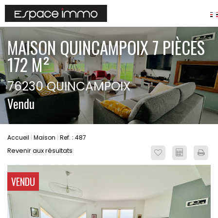
AGENCES
MAISON QUINCAMPOIX 7 PIÈCES
ANNONCES
172 M²
VIAGER
76230 QUINCAMPOIX
IMMOBILIER D'ENTREPRISE
Vendu
Locaux commerciaux
Bureaux
Fonds de commerces
Accueil
Maison
Ref. : 487
FAIRE GÉRER
Revenir aux résultats
Gestion locative
Garantie Loyers impayés
VENDU
Assurances
SYNDIC