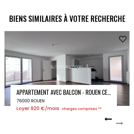
BIENS SIMILAIRES À VOTRE RECHERCHE
APPARTEMENT AVEC BALCON - ROUEN CENTRE - 72.75 m²
APPARTEMENT NOTRE-DAME-DE-BONDEVILLE 2 PIÈCES 51,35 M² - 
76960 NOTRE DAME DE BONDEVILLE
Loyer 615 €/mois
*
charges comprises **