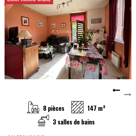
CONTACT
RECRUTEMENT
SERVICES
Actualités
Partenaires
Le palmarès de l'entreprise
8 pièces
147 m²
3 salles de bains