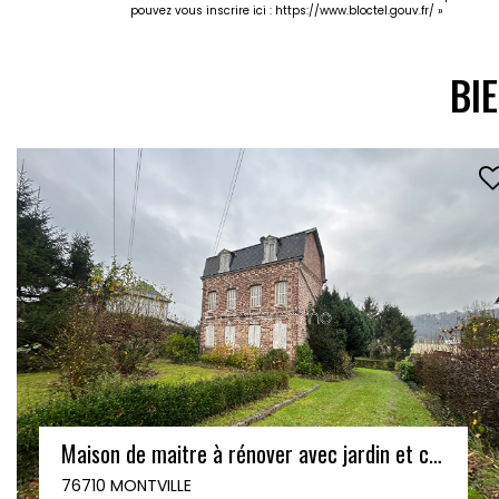
pouvez vous inscrire ici :
https://www.bloctel.gouv.fr/
»
BI
EXCLUSIVITÉ AMANDA
Sublime maison contemporaine de 2012 avec jardin et garage - 6 pièces - 164 m² - BOSC GUERARD SAINT ADRIEN
76710 BOSC GUERARD SAINT ADRIEN