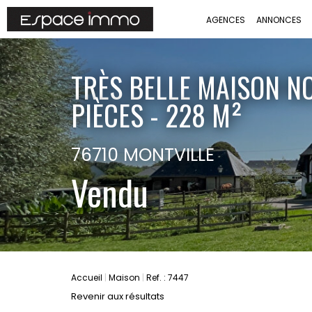
AGENCES
ANNONCES
TRÈS BELLE MAISON N
PIÈCES - 228 M²
76710 MONTVILLE
Vendu
Accueil
Maison
Ref. : 7447
Revenir aux résultats