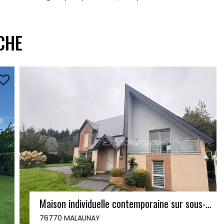
CHE
EXCLUSIVITÉ AMANDA
Maison mitoyenne d'un côté - 104m² - 4 chambres - Centre de MONTVILLE - 257m² de terrain
76710 MONTVILLE