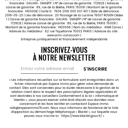
financière : GALIAN- SMABTP. | N° de caisse de garantie : 172182E | Adresse
caisse de garantie : 89, rue de la Boétie, PARIS 75008 | Montant de la garantie
financière : 140000€ | Carte G : 7606 2016 000 007 407 | Date de délivrance :
2018-05-23 | Lieu de délivrance : 20 Passage de la Luciline 76007 ROUEN Cédex
1 | Caisse de garantie financière : GALIAN- SMABTP | N° de caisse de garantie :
172182E | Adresse caisse de garantie : 89, rue de la Boétie, PARIS 75008 |
Montant de la garantie financière : 140000€ | Nom du médiateur : ANM Conso |
Adresse du médiateur : 62 rue Tiquetonne 75002 PARIS | Adresse du site :
www.anm-conso.com
|
Entreprise juridiquement et financièrement indépendante
INSCRIVEZ-VOUS
À NOTRE NEWSLETTER
S'INSCRIRE
« Les informations recueillies sur ce formulaire sont enregistrées dans un
fichier informatisé par Espace immo pour gérer votre demande de
contact. Elles sont conservées pour la durée nécessaire à la gestion de la
relation client dans le respect des prescriptions légales applicables et
sont destinées à nos conseillers Conformément à la loi « informatique et
libertés », vous pouvez exercer votre droit d'accès aux données vous
concernant et les faire rectifier en contactant Espace immo
ndb@espaceimmo76.com. Nous vous informons de l'existence de la liste
d'opposition au démarchage téléphonique « Bloctel », sur laquelle vous
pouvez vous inscrire ici :
https://www.bloctel.gouv.fr/
»