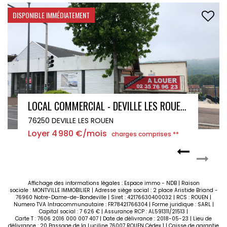
DISPONIBLE IMMÉDIATEMENT
LOCAL COMMERCIAL - DEVILLE LES ROUEN - 776 m² - PARKING PRIVATIF
76250 DEVILLE LES ROUEN
Loyer 4 980 €/mois
charges comprises **
Affichage des informations légales : Espace immo - NDB | Raison
sociale : MONTVILLE IMMOBILIER | Adresse siège social : 2 place Aristide Briand -
76960 Notre-Dame-de-Bondeville | Siret : 42176630400032 | RCS : ROUEN |
Numero TVA Intracommunautaire : FR78421766304 | Forme juridique : SARL |
Capital social : 7 626 € | Assurance RCP : AL591311/21513 |
Carte T : 7606 2016 000 007 407 | Date de délivrance : 2018-05-23 | Lieu de
délivrance : 20 Passage de la Luciline 76007 ROUEN Cédex 1 | Caisse de garantie