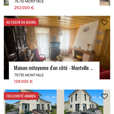
76710 MONTVILLE
252 000 €
AU COEUR DU BOURG
Maison mitoyenne d'un côté - Montville centre - 3 pièces - 63.69 m2
76710 MONTVILLE
128 000 €
EXCLUSIVITÉ AMANDA