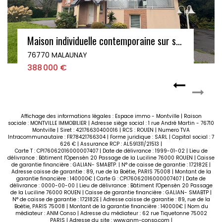
Maison individuelle contemporaine sur sous-sol complet - 3 chambres - Jardin - MALAUNAY
76770 MALAUNAY
388 000 €
Affichage des informations légales : Espace immo - Montville | Raison
sociale : MONTVILLE IMMOBILIER | Adresse siège social : 1 rue André Martin - 76710
Montville | Siret : 42176630400016 | RCS : ROUEN | Numero TVA
Intracommunautaire : FR78421766304 | Forme juridique : SARL | Capital social : 7
626 € | Assurance RCP : AL591311/21513 |
Carte T : CPI76062016000007407 | Date de délivrance : 1999-01-02 | Lieu de
délivrance : Bâtiment l'Opensèn 20 Passage de la Luciline 76000 ROUEN | Caisse
de garantie financière : GALIAN- SMABTP. | N° de caisse de garantie : 172182E |
Adresse caisse de garantie : 89, rue de la Boétie, PARIS 75008 | Montant de la
garantie financière : 140000€ | Carte G : CPI76062016000007407 | Date de
délivrance : 0000-00-00 | Lieu de délivrance : Bâtiment l'Opensèn 20 Passage
de la Luciline 76000 ROUEN | Caisse de garantie financière : GALIAN- SMABTP |
N° de caisse de garantie : 172182E | Adresse caisse de garantie : 89, rue de la
Boétie, PARIS 75008 | Montant de la garantie financière : 140000€ | Nom du
médiateur : ANM Conso | Adresse du médiateur : 62 rue Tiquetonne 75002
PARIS | Adresse du site :
www.anm-conso.com
|