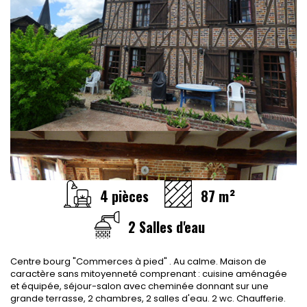
CONTACT
RECRUTEMENT
SERVICES
Actualités
Partenaires
Le palmarès de l'entreprise
4 pièces
87 m²
2 Salles d'eau
Centre bourg "Commerces à pied" . Au calme. Maison de
caractère sans mitoyenneté comprenant : cuisine aménagée
et équipée, séjour-salon avec cheminée donnant sur une
grande terrasse, 2 chambres, 2 salles d'eau. 2 wc. Chaufferie.