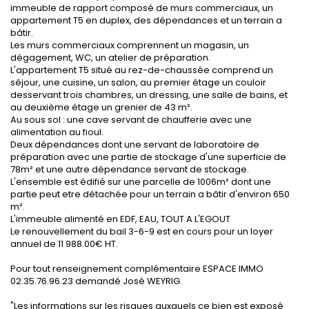
immeuble de rapport composé de murs commerciaux, un
appartement T5 en duplex, des dépendances et un terrain a
bâtir.
Les murs commerciaux comprennent un magasin, un
dégagement, WC, un atelier de préparation.
L'appartement T5 situé au rez-de-chaussée comprend un
séjour, une cuisine, un salon, au premier étage un couloir
desservant trois chambres, un dressing, une salle de bains, et
au deuxième étage un grenier de 43 m².
Au sous sol : une cave servant de chaufferie avec une
alimentation au fioul.
Deux dépendances dont une servant de laboratoire de
préparation avec une partie de stockage d'une superficie de
78m² et une autre dépendance servant de stockage.
L'ensemble est édifié sur une parcelle de 1006m² dont une
partie peut etre détachée pour un terrain a bâtir d'environ 650
m².
L'immeuble alimenté en EDF, EAU, TOUT A L'EGOUT
Le renouvellement du bail 3-6-9 est en cours pour un loyer
annuel de 11 988.00€ HT.
Pour tout renseignement complémentaire ESPACE IMMO
02.35.76.96.23 demandé José WEYRIG.
"Les informations sur les risques auxquels ce bien est exposé