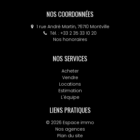
NOS COORDONNÉES
NOS COORDONNÉES
4 place Colbert, 76130 Mont-Saint-Aignan
1 rue André Martin, 76710 Montville
Tél. : +33 2 35 33 10 20
Tél. : +33 2 32 10 52 14
Nos honoraires
Nos honoraires
NOS SERVICES
Acheter
Vendre
Locations
Estimation
L'équipe
LIENS PRATIQUES
© 2026 Espace immo
Nos agences
Plan du site