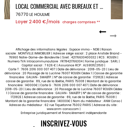
LOCAL COMMERCIAL AVEC BUREAUX ET ATELIER - LE HOULME - 650 m² - PARKING
76770 LE HOULME
Loyer 2 400 €/mois
charges comprises **
Affichage des informations légales : Espace immo - NDB | Raison
sociale : MONTVILLE IMMOBILIER | Adresse siège social : 2 place Aristide Briand -
76960 Notre-Dame-de-Bondeville | Siret : 42176630400032 | RCS : ROUEN |
Numero TVA Intracommunautaire : FR78421766304 | Forme juridique : SARL |
Capital social : 7 626 € | Assurance RCP : AL591311/21513 |
Carte T : 7606 2016 000 007 407 | Date de délivrance : 2018-05-23 | Lieu de
délivrance : 20 Passage de la Luciline 76007 ROUEN Cédex 1 | Caisse de garantie
financière : GALIAN- SMABTP. | N° de caisse de garantie : 172182E | Adresse
caisse de garantie : 89, rue de la Boétie, PARIS 75008 | Montant de la garantie
financière : 140000€ | Carte G : 7606 2016 000 007 407 | Date de délivrance :
2018-05-23 | Lieu de délivrance : 20 Passage de la Luciline 76007 ROUEN Cédex
1 | Caisse de garantie financière : GALIAN- SMABTP | N° de caisse de garantie :
172182E | Adresse caisse de garantie : 89, rue de la Boétie, PARIS 75008 |
Montant de la garantie financière : 140000€ | Nom du médiateur : ANM Conso |
Adresse du médiateur : 62 rue Tiquetonne 75002 PARIS | Adresse du site :
www.anm-conso.com
|
Entreprise juridiquement et financièrement indépendante
INSCRIVEZ-VOUS