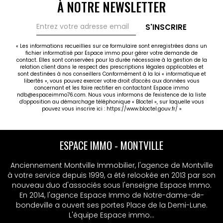
À NOTRE NEWSLETTER
S'INSCRIRE
« Les informations recueillies sur ce formulaire sont enregistrées dans un
fichier informatisé par Espace immo pour gérer votre demande de
contact. Elles sont conservées pour la durée nécessaire à la gestion de la
relation client dans le respect des prescriptions légales applicables et
sont destinées à nos conseillers Conformément à la loi « informatique et
libertés », vous pouvez exercer votre droit d'accès aux données vous
concernant et les faire rectifier en contactant Espace immo
ndb@espaceimmo76.com. Nous vous informons de l'existence de la liste
d'opposition au démarchage téléphonique « Bloctel », sur laquelle vous
pouvez vous inscrire ici :
https://www.bloctel.gouv.fr/
»
ESPACE IMMO - MONTVILLE
ESPACE IMMO - MSA
Anciennement Montville Immobilier, l'agence de Montville
Anciennement Montville Immobilier, l'agence de Montville
à votre service depuis 1999, a été relookée en 2013 par son
à votre service depuis 1999, a été relookée en 2013 par son
nouveau duo d'associés sous l'enseigne Espace Immo.
nouveau duo d'associés sous l'enseigne Espace Immo.
En 2014, l'agence Espace Immo de Notre-dame-de-
En 2014, l'agence Espace Immo de Notre-dame-de-
bondeville a ouvert ses portes Place de la Demi-Lune.
bondeville a ouvert ses portes Place de la Demi-Lune.
L'équipe Espace immo...
L'équipe Espace immo...