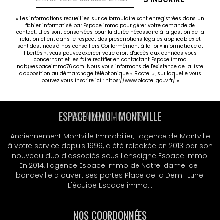
« Les informations recueillies sur ce formulaire sont enregistrées dans un
fichier informatisé par Espace immo pour gérer votre demande de
contact. Elles sont conservées pour la durée nécessaire à la gestion de la
relation client dans le respect des prescriptions légales applicables et
sont destinées à nos conseillers Conformément à la loi « informatique et
libertés », vous pouvez exercer votre droit d'accès aux données vous
concernant et les faire rectifier en contactant Espace immo
ndb@espaceimmo76.com. Nous vous informons de l'existence de la liste
d'opposition au démarchage téléphonique « Bloctel », sur laquelle vous
pouvez vous inscrire ici :
https://www.bloctel.gouv.fr/
»
ESPACE IMMO - MSA
Anciennement Montville Immobilier, l'agence de Montville
à votre service depuis 1999, a été relookée en 2013 par son
nouveau duo d'associés sous l'enseigne Espace Immo.
En 2014, l'agence Espace Immo de Notre-dame-de-
bondeville a ouvert ses portes Place de la Demi-Lune.
L'équipe Espace immo...
NOS COORDONNÉES