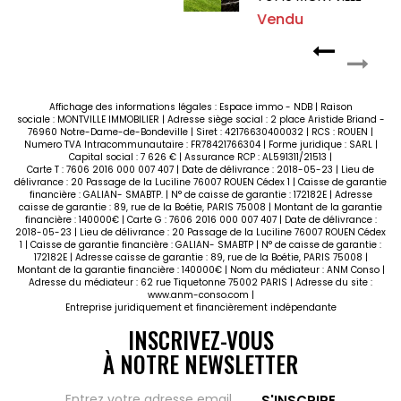
Vendu
Affichage des informations légales : Espace immo - NDB | Raison
sociale : MONTVILLE IMMOBILIER | Adresse siège social : 2 place Aristide Briand -
76960 Notre-Dame-de-Bondeville | Siret : 42176630400032 | RCS : ROUEN |
Numero TVA Intracommunautaire : FR78421766304 | Forme juridique : SARL |
Capital social : 7 626 € | Assurance RCP : AL591311/21513 |
Carte T : 7606 2016 000 007 407 | Date de délivrance : 2018-05-23 | Lieu de
délivrance : 20 Passage de la Luciline 76007 ROUEN Cédex 1 | Caisse de garantie
financière : GALIAN- SMABTP. | N° de caisse de garantie : 172182E | Adresse
caisse de garantie : 89, rue de la Boétie, PARIS 75008 | Montant de la garantie
financière : 140000€ | Carte G : 7606 2016 000 007 407 | Date de délivrance :
2018-05-23 | Lieu de délivrance : 20 Passage de la Luciline 76007 ROUEN Cédex
1 | Caisse de garantie financière : GALIAN- SMABTP | N° de caisse de garantie :
172182E | Adresse caisse de garantie : 89, rue de la Boétie, PARIS 75008 |
Montant de la garantie financière : 140000€ | Nom du médiateur : ANM Conso |
Adresse du médiateur : 62 rue Tiquetonne 75002 PARIS | Adresse du site :
www.anm-conso.com
|
Entreprise juridiquement et financièrement indépendante
INSCRIVEZ-VOUS
À NOTRE NEWSLETTER
S'INSCRIRE